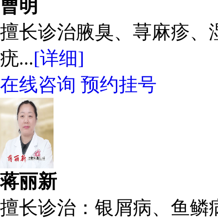
曹明
擅长诊治腋臭、荨麻疹、
疣...
[详细]
在线咨询
预约挂号
蒋丽新
擅长诊治：银屑病、鱼鳞