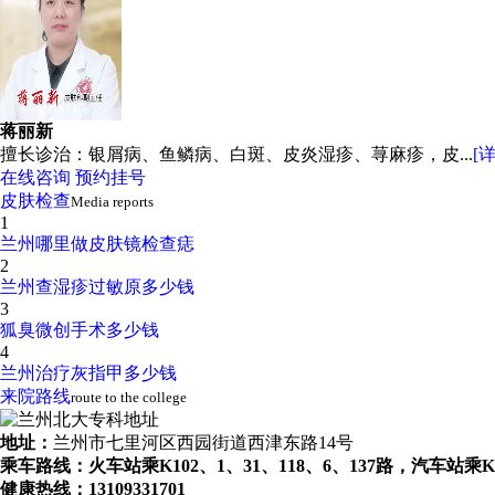
蒋丽新
擅长诊治：银屑病、鱼鳞病、白斑、皮炎湿疹、荨麻疹，皮...
[
在线咨询
预约挂号
皮肤检查
Media reports
1
兰州哪里做皮肤镜检查痣
2
兰州查湿疹过敏原多少钱
3
狐臭微创手术多少钱
4
兰州治疗灰指甲多少钱
来院路线
route to the college
地址：
兰州市七里河区西园街道西津东路14号
乘车路线：火车站乘K102、1、31、118、6、137路，汽车站乘
健康热线：
13109331701